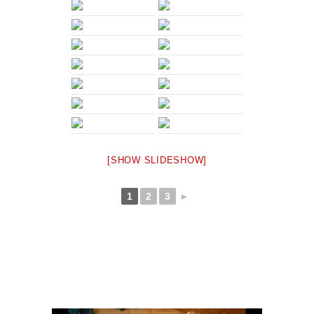
[SHOW SLIDESHOW]
1
2
3
►