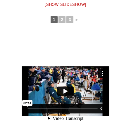
[SHOW SLIDESHOW]
1
2
3
►