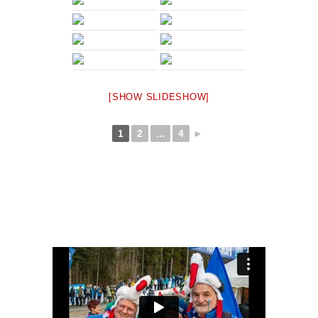
[SHOW SLIDESHOW]
1
2
...
4
►