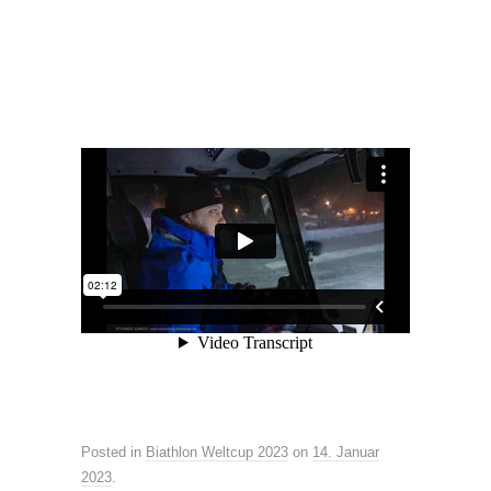
Posted in
Biathlon Weltcup 2023
on
14. Januar
2023
.