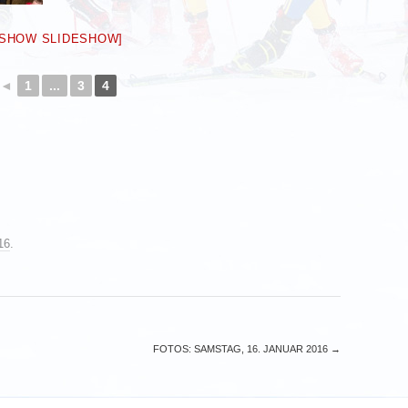
[SHOW SLIDESHOW]
◄
1
...
3
4
16
.
FOTOS: SAMSTAG, 16. JANUAR 2016
→