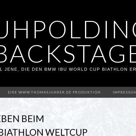
UHPOLDIN
BACKSTAG
L JENE, DIE DEN BMW IBU WORLD CUP BIATHLON 
EINE WWW.THOMASJUNKER.DE PRODUKTION
IMPRESSU
EBEN BEIM
BIATHLON WELTCUP