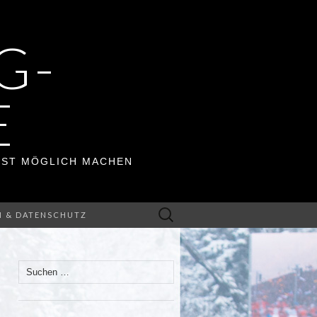
G-
E
ERST MÖGLICH MACHEN
Suchen
M & DATENSCHUTZ
nach:
Suchen
nach: