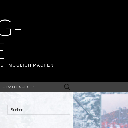
G-
E
ERST MÖGLICH MACHEN
Suchen
M & DATENSCHUTZ
nach:
Suchen
nach: