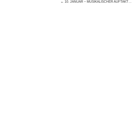
←
10. JANUAR – MUSIKALISCHER AUFTAKT…