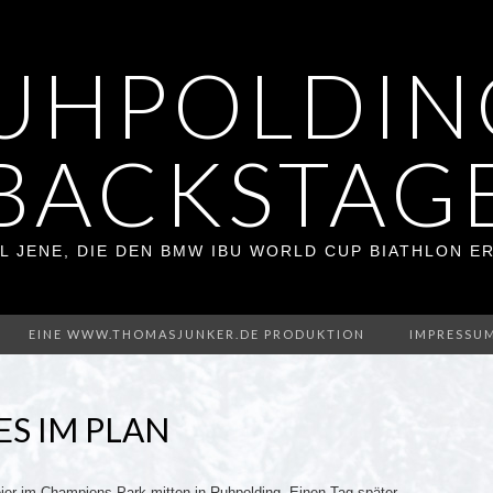
UHPOLDIN
BACKSTAG
L JENE, DIE DEN BMW IBU WORLD CUP BIATHLON 
EINE WWW.THOMASJUNKER.DE PRODUKTION
IMPRESSU
LES IM PLAN
eier im Champions Park mitten in Ruhpolding. Einen Tag später