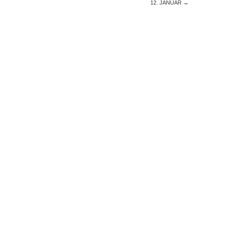
12. JANUAR
→