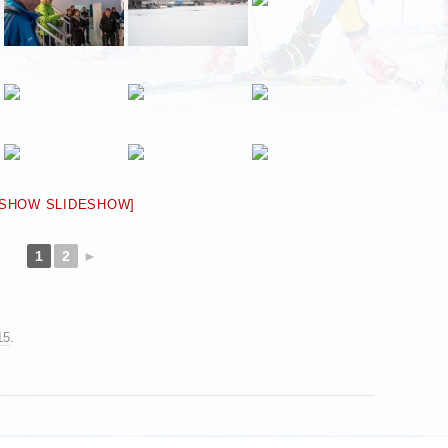
[SHOW SLIDESHOW]
1
2
►
15
.