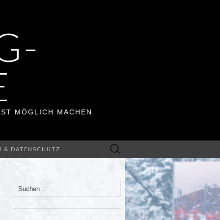
G-
E
ERST MÖGLICH MACHEN
Suchen
M & DATENSCHUTZ
nach:
Suchen
nach: