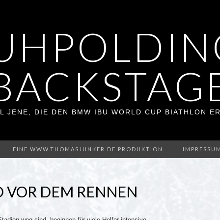
UHPOLDIN
BACKSTAG
L JENE, DIE DEN BMW IBU WORLD CUP BIATHLON 
EINE WWW.THOMASJUNKER.DE PRODUKTION
IMPRESSU
D VOR DEM RENNEN
adion weg sind, beginnen für viele Helfer intensive