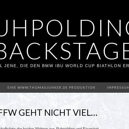
UHPOLDIN
BACKSTAG
L JENE, DIE DEN BMW IBU WORLD CUP BIATHLON 
EINE WWW.THOMASJUNKER.DE PRODUKTION
IMPRESSU
FFW GEHT NICHT VIEL…
haftsfoto der beiden Wehren aus Ruhpolding und Eisenärzt.