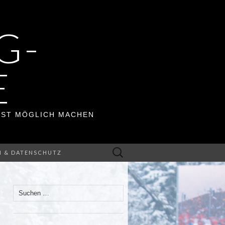
G-
E
ERST MÖGLICH MACHEN
Suchen
M & DATENSCHUTZ
nach:
Suchen
nach: