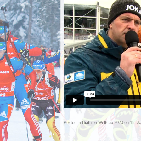
Posted in
Biathlon Weltcup 2020
on
18. J