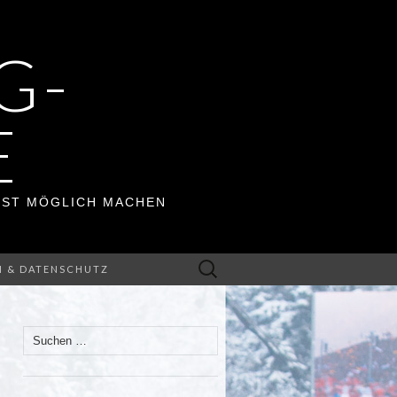
G-
E
ERST MÖGLICH MACHEN
Suchen
M & DATENSCHUTZ
nach:
Suchen
nach: