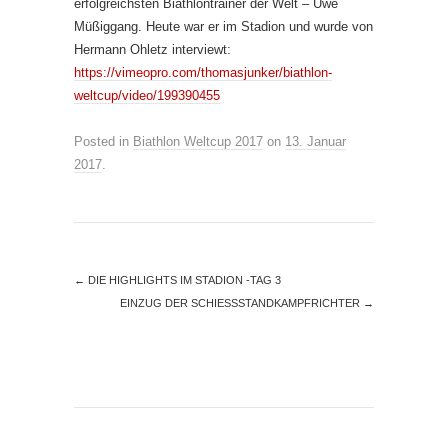
erfolgreichsten Biathlontrainer der Welt – Uwe
Müßiggang. Heute war er im Stadion und wurde von
Hermann Ohletz interviewt:
https://vimeopro.com/thomasjunker/biathlon-
weltcup/video/199390455
Posted in
Biathlon Weltcup 2017
on
13. Januar
2017
.
←
DIE HIGHLIGHTS IM STADION -TAG 3
EINZUG DER SCHIESSSTANDKAMPFRICHTER
→