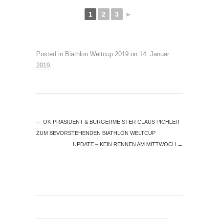
1
2
3
►
Posted in
Biathlon Weltcup 2019
on
14. Januar
2019
.
←
OK-PRÄSIDENT & BÜRGERMEISTER CLAUS PICHLER
ZUM BEVORSTEHENDEN BIATHLON WELTCUP
UPDATE – KEIN RENNEN AM MITTWOCH
→